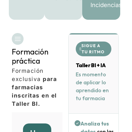
Incidencias
SIGUE A
Formación
TU RITMO
práctica
Taller BI + IA
Formación
Es momento
exclusiva
para
de aplicar lo
farmacias
aprendido en
inscritas en el
tu farmacia
Taller BI.
Analiza tus
datos
con las