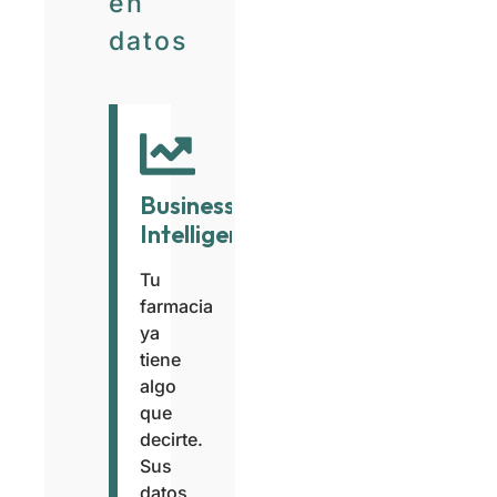
en
datos
Business
Intelligence
Tu
farmacia
ya
tiene
algo
que
decirte.
Sus
datos