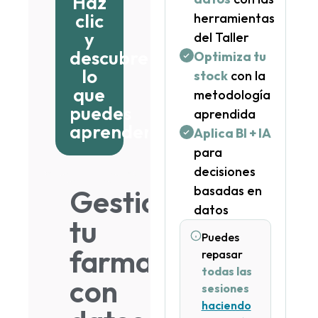
Haz
clic
herramientas
y
del Taller
descubre
Optimiza tu
lo
stock
con la
que
metodología
puedes
aprendida
aprender
Aplica BI + IA
para
decisiones
basadas en
Gestiona
datos
tu
Puedes
farmacia
repasar
todas las
con
sesiones
haciendo