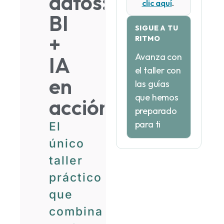
datos:
clic aquí
.
BI
SIGUE A TU
+
RITMO
Avanza con
IA
el taller con
en
las guías
que hemos
acción
preparado
para ti
El
único
taller
práctico
que
combina