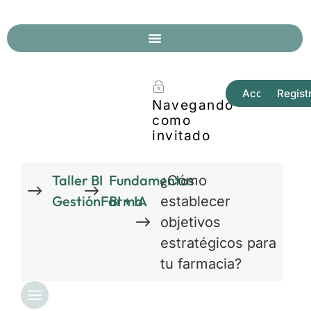
Acceder
Regist
Navegando
como
invitado
Taller BI
Fundamentos
¿Cómo
GestiónFarma
BI + IA
establecer
objetivos
estratégicos para
tu farmacia?