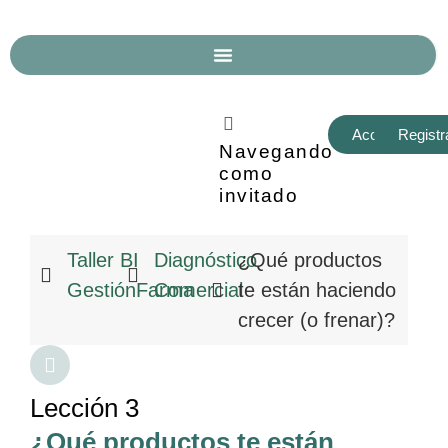
Acceder
Regist
Navegando
como
invitado
Taller BI
Diagnóstico
¿Qué productos
GestiónFarma
Comercial
te están haciendo
crecer (o frenar)?
Lección 3
¿Qué productos te están