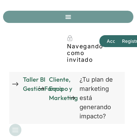
Acceder
Regist
Navegando
como
invitado
Taller BI
Cliente,
¿Tu plan de
GestiónFarma
Equipo y
marketing
Marketing
está
generando
impacto?