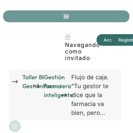
Acceder
Regist
Navegando
como
invitado
Taller BI
Gestión
Flujo de caja.
GestiónFarma
financiera
"Tu gestor te
inteligente
dice que la
farmacia va
bien, pero…