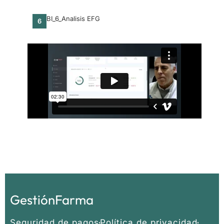
BI_6_Analisis EFG
6
GestiónFarma
Seguridad de pagos
Política de privacidad