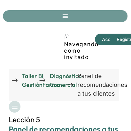
Acceder
Regist
Navegando
como
invitado
Taller BI
Diagnóstico
Panel de
GestiónFarma
Comercial
recomendaciones
a tus clientes
Lección 5
Panel de recomendaciones a tus